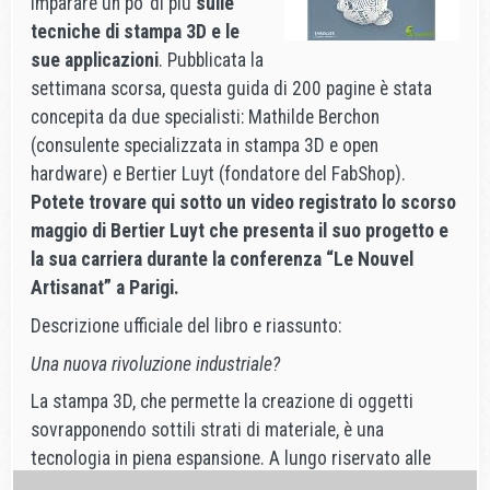
imparare un po’ di più
sulle
tecniche di stampa 3D e le
sue
applicazioni
. Pubblicata la
settimana scorsa, questa guida di 200 pagine è stata
concepita da due specialisti: Mathilde Berchon
(consulente specializzata in stampa 3D e open
hardware) e Bertier Luyt (fondatore del FabShop).
Potete trovare qui sotto un video registrato lo scorso
maggio di Bertier Luyt che presenta il suo progetto e
la sua carriera durante la conferenza “Le Nouvel
Artisanat” a Parigi.
Descrizione ufficiale del libro e riassunto:
Una nuova rivoluzione industriale?
La stampa 3D, che permette la creazione di oggetti
sovrapponendo sottili strati di materiale, è una
tecnologia in piena espansione. A lungo riservato alle
industrie high-tech, è stato recentemente