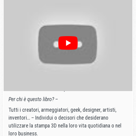
democratizzato con l’arrivo sul mercato di stampanti
meno costose e più veloci, così come una più ampia
scelta di materiali stampabili. Questo primo libro
francese sull’argomento fornisce una panoramica
completa, dai diversi processi ai tipi di macchine, dai
molti campi di applicazione (design, architettura,
medicina, industria alimentare…) ai consigli pratici per i
singoli.
Spiega perché questo nuovo metodo di produzione avrà
probabilmente un impatto enorme sulla nostra società,
sfidando l’intera catena di produzione tradizionale.
Per chi è questo libro?
–
Tutti i creatori, armeggiatori, geek, designer, artisti,
inventori… – Individui o decisori che desiderano
utilizzare la stampa 3D nella loro vita quotidiana o nel
loro business.