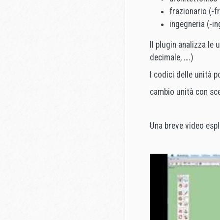
frazionario (-fr
ingegneria (-in
Il plugin analizza le 
decimale, ….)
I codici delle unità 
cambio unità con sc
Una breve video espl