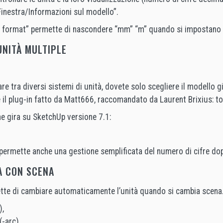
Finestra/Informazioni sul modello”.
t format” permette di nascondere “mm” “m” quando si impostano 
UNITÀ MULTIPLE
e tra diversi sistemi di unità, dovete solo scegliere il modello g
e il plug-in fatto da Matt666, raccomandato da Laurent Brixius: t
e gira su SketchUp versione 7.1:
permette anche una gestione semplificata del numero di cifre dop
À CON SCENA
tte di cambiare automaticamente l’unità quando si cambia scena
),
(-arc),