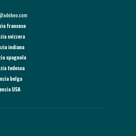
o@adebeo.com
zia francese
zia svizzera
zia indiana
ia spagnola
zia tedesca
nzia belga
enzia USA