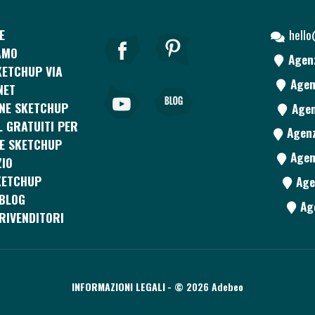
E
hell
AMO
Agen
ETCHUP VIA
Agen
NET
NE SKETCHUP
Agen
L GRATUITI PER
Agenz
E SKETCHUP
Agen
IO
KETCHUP
Age
BLOG
Ag
RIVENDITORI
INFORMAZIONI LEGALI
- © 2026 Adebeo