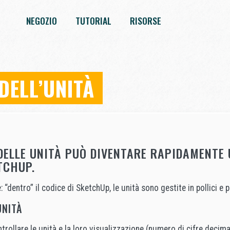
NEGOZIO
TUTORIAL
RISORSE
DELL’UNITÀ
DELLE UNITÀ PUÒ DIVENTARE RAPIDAMENTE 
TCHUP.
“dentro” il codice di SketchUp, le unità sono gestite in pollici e p
UNITÀ
trollare le unità e la loro visualizzazione (numero di cifre decima